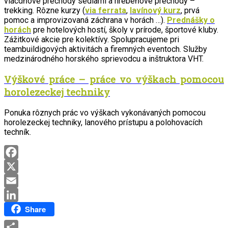
viacdňové prechody sedlami a hrebeňové prechody –
trekking. Rôzne kurzy (
via ferrata
,
lavínový kurz
, prvá
pomoc a improvizovaná záchrana v horách …).
Prednášky o
horách
pre hotelových hostí, školy v prírode, športové kluby.
Zážitkové akcie pre kolektívy. Spolupracujeme pri
teambuildigových aktivitách a firemných eventoch. Služby
medzinárodného horského sprievodcu a inštruktora VHT.
Výškové práce – práce vo výškach pomocou
horolezeckej techniky
Ponuka rôznych prác vo výškach vykonávaných pomocou
horolezeckej techniky, lanového prístupu a polohovacích
techník.
Facebook
X
Email
Share
LinkedIn