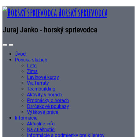
Horský sprievodca
Juraj Janko - horský sprievodca
Úvod
Ponuka služieb
Leto
Zima
Lavínové kurzy
Via ferraty
Teambuilding
Aktivity v horách
Prednášky o horách
Darčekové poukazy
Výškové práce
Informácie
Aktuálne info
Na stiahnutie
Informácie a podmienky pre klientov