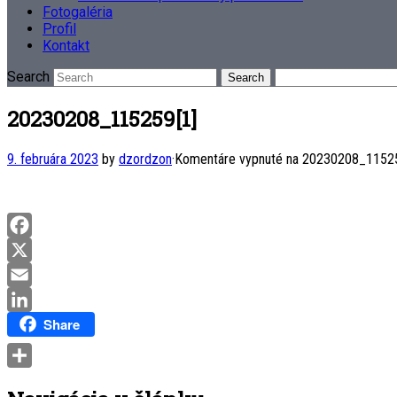
Fotogaléria
Profil
Kontakt
Search
20230208_115259[1]
9. februára 2023
by
dzordzon
·
Komentáre vypnuté
na 20230208_11525
Facebook
X
Email
Share
LinkedIn
Share