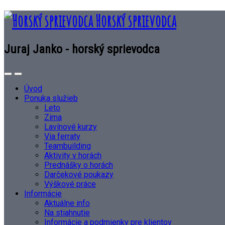
Horský sprievodca
Juraj Janko - horský sprievodca
Úvod
Ponuka služieb
Leto
Zima
Lavínové kurzy
Via ferraty
Teambuilding
Aktivity v horách
Prednášky o horách
Darčekové poukazy
Výškové práce
Informácie
Aktuálne info
Na stiahnutie
Informácie a podmienky pre klientov