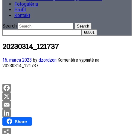
Fotogaléria
Profil
Kontakt
Search
20230314_121737
16. marca 2023
by
dzordzon
·
Komentáre vypnuté
na
20230314_121737
Facebook
X
Email
Share
LinkedIn