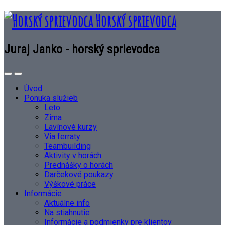
Horský sprievodca
Juraj Janko - horský sprievodca
Úvod
Ponuka služieb
Leto
Zima
Lavínové kurzy
Via ferraty
Teambuilding
Aktivity v horách
Prednášky o horách
Darčekové poukazy
Výškové práce
Informácie
Aktuálne info
Na stiahnutie
Informácie a podmienky pre klientov