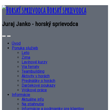
Horský sprievodca
Juraj Janko - horský sprievodca
Úvod
Ponuka služieb
Leto
Zima
Lavínové kurzy
Via ferraty
Teambuilding
Aktivity v horách
Prednášky o horách
Darčekové poukazy
Výškové práce
Informácie
Aktuálne info
Na stiahnutie
Informácie a podmienky pre klientov