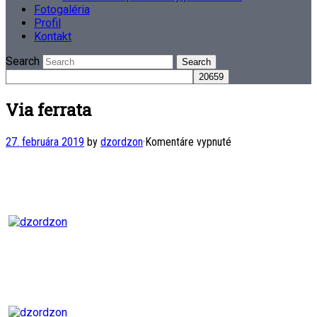
Fotogaléria
Profil
Kontakt
Search
Via ferrata
na
27. februára 2019
by
dzordzon
·
Komentáre vypnuté
Via
ferrata