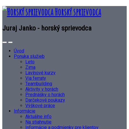
Horský sprievodca
Juraj Janko - horský sprievodca
Úvod
Ponuka služieb
Leto
Zima
Lavínové kurzy
Via ferraty
Teambuilding
Aktivity v horách
Prednášky o horách
Darčekové poukazy
Výškové práce
Informácie
Aktuálne info
Na stiahnutie
Informácie a podmienky pre klientov