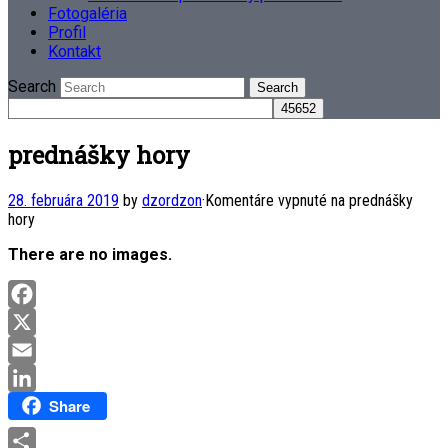
Fotogaléria
Profil
Kontakt
Search
prednášky hory
28. februára 2019
by
dzordzon
·
Komentáre vypnuté
na prednášky
hory
There are no images.
Facebook
X
Email
Share
LinkedIn