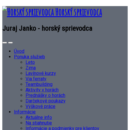
Horský sprievodca
Juraj Janko - horský sprievodca
Úvod
Ponuka služieb
Leto
Zima
Lavínové kurzy
Via ferraty
Teambuilding
Aktivity v horách
Prednášky o horách
Darčekové poukazy
Výškové práce
Informácie
Aktuálne info
Na stiahnutie
Informácie a podmienky pre klientov