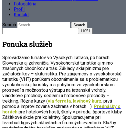
Fotogaléria
Profil
Kontakt
Search
Ponuka služieb
Sprevádzanie turistov vo Vysokých Tatrách, po horách
Slovenska aj zahraničia. Vysokohorská turistika aj mimo
značených chodníkov a trás. Základy skialpinizmu pre
začiatočníkov – skituristika. Pre záujemcov o vysokohorskú
turistiku (VHT) ponúkam oboznámenie sa s problematikou
vysokohorskej turistiky a s pohybom vo vysokohorskom
prostredí s možnosťou výstupu na tatranské vrcholy,
viacdňové prechody sedlami a hrebeňové prechody –
trekking. Rôzne kurzy (
via ferrata
,
lavínový kurz
, prvá
pomoc a improvizovaná záchrana v horách …).
Prednášky o
horách
pre hotelových hostí, školy v prírode, športové kluby.
Zážitkové akcie pre kolektívy. Spolupracujeme pri
teambuildigových aktivitách a firemných eventoch. Služby