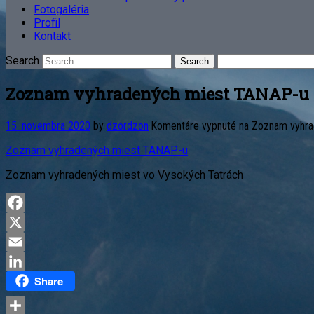
Fotogaléria
Profil
Kontakt
Search
Zoznam vyhradených miest TANAP-u
15. novembra 2020
by
dzordzon
·
Komentáre vypnuté
na Zoznam vyhra
Zoznam vyhradených miest TANAP-u
Zoznam vyhradených miest vo Vysokých Tatrách
Facebook
X
Email
Share
LinkedIn