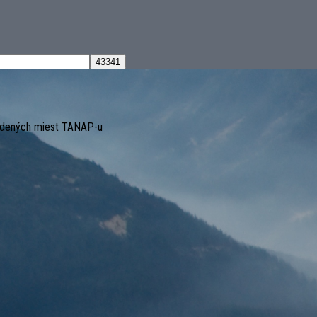
dených miest TANAP-u