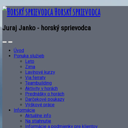
Horský sprievodca
Juraj Janko - horský sprievodca
Úvod
Ponuka služieb
Leto
Zima
Lavínové kurzy
Via ferraty
Teambuilding
Aktivity v horách
Prednášky o horách
Darčekové poukazy
Výškové práce
Informácie
Aktuálne info
Na stiahnutie
Informácie a podmienky pre klientov